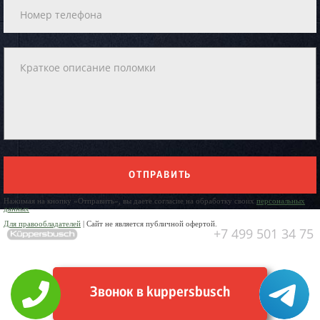
ОТПРАВИТЬ
Нажимая на кнопку «Отправить», вы даете согласие на обработку своих
персональных
данных
Для правообладателей
| Сайт не является публичной офертой.
+7 499 501 34 75
Звонок в kuppersbusch