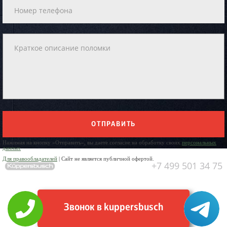
ОТПРАВИТЬ
Нажимая на кнопку «Отправить», вы даете согласие на обработку своих
персональных
данных
Для правообладателей
| Сайт не является публичной офертой.
+7 499 501 34 75
Звонок в kuppersbusch