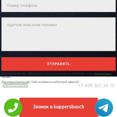
ОТПРАВИТЬ
Нажимая на кнопку «Отправить», вы даете согласие на обработку своих
персональных
данных
Для правообладателей
| Сайт не является публичной офертой.
+7 499 501 34 75
Звонок в kuppersbusch