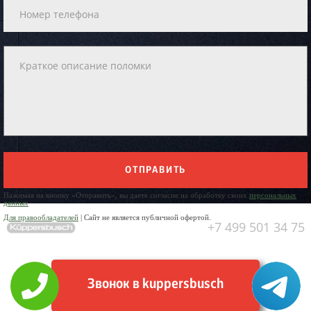
ОТПРАВИТЬ
Нажимая на кнопку «Отправить», вы даете согласие на обработку своих
персональных
данных
Для правообладателей
| Сайт не является публичной офертой.
+7 499 501 34 75
Звонок в kuppersbusch