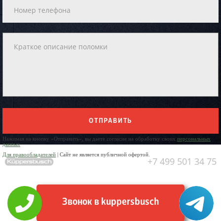
ОТПРАВИТЬ
Нажимая на кнопку «Отправить», вы даете согласие на обработку своих
персональных
данных
Для правообладателей
| Сайт не является публичной офертой.
+7 499 501 34 75
Звонок в kuppersbusch