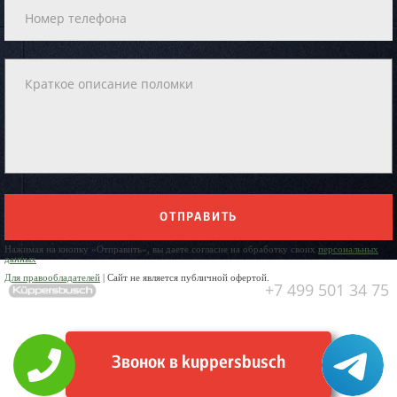
ОТПРАВИТЬ
Нажимая на кнопку «Отправить», вы даете согласие на обработку своих
персональных
данных
Для правообладателей
| Сайт не является публичной офертой.
+7 499 501 34 75
Звонок в kuppersbusch