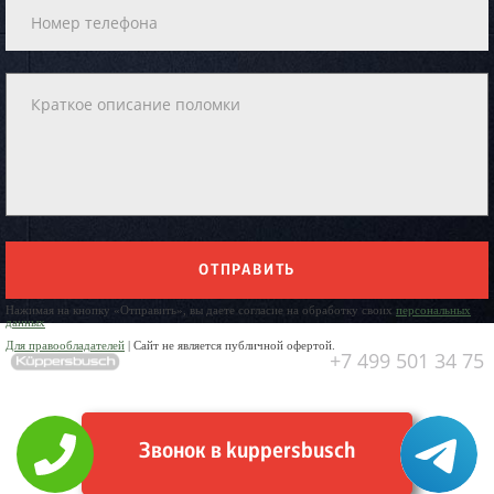
ОТПРАВИТЬ
Нажимая на кнопку «Отправить», вы даете согласие на обработку своих
персональных
данных
Для правообладателей
| Сайт не является публичной офертой.
+7 499 501 34 75
Звонок в kuppersbusch