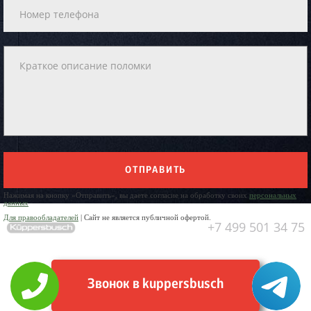
ОТПРАВИТЬ
Нажимая на кнопку «Отправить», вы даете согласие на обработку своих
персональных
данных
Для правообладателей
| Сайт не является публичной офертой.
+7 499 501 34 75
Звонок в kuppersbusch