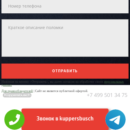
ОТПРАВИТЬ
Нажимая на кнопку «Отправить», вы даете согласие на обработку своих
персональных
данных
Для правообладателей
| Сайт не является публичной офертой.
+7 499 501 34 75
Звонок в kuppersbusch