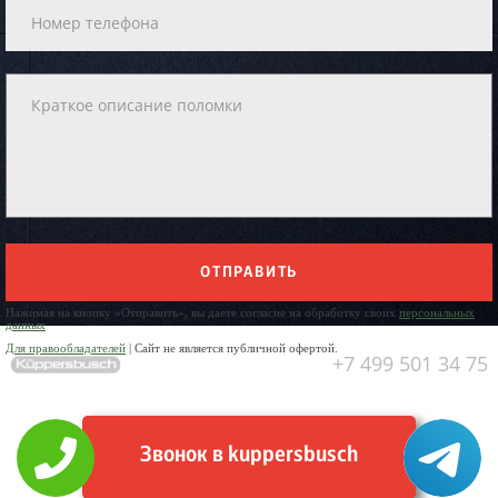
ОТПРАВИТЬ
Нажимая на кнопку «Отправить», вы даете согласие на обработку своих
персональных
данных
Для правообладателей
| Сайт не является публичной офертой.
+7 499 501 34 75
Звонок в kuppersbusch