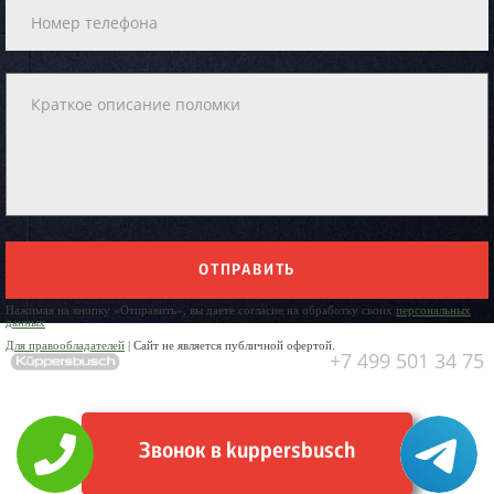
ОТПРАВИТЬ
Нажимая на кнопку «Отправить», вы даете согласие на обработку своих
персональных
данных
Для правообладателей
| Сайт не является публичной офертой.
+7 499 501 34 75
Звонок в kuppersbusch