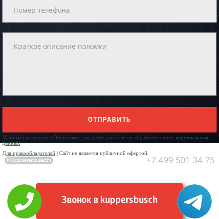
ОТПРАВИТЬ
Нажимая на кнопку «Отправить», вы даете согласие на обработку своих
персональных
данных
Для правообладателей
| Сайт не является публичной офертой.
+7 499 501 34 75
Звонок в kuppersbusch