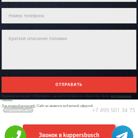
ОТПРАВИТЬ
Нажимая на кнопку «Отправить», вы даете согласие на обработку своих
персональных
данных
Для правообладателей
| Сайт не является публичной офертой.
+7 499 501 34 75
Звонок в kuppersbusch