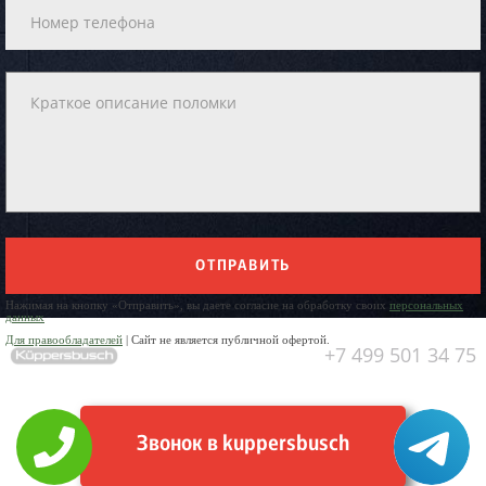
ОТПРАВИТЬ
Нажимая на кнопку «Отправить», вы даете согласие на обработку своих
персональных
данных
Для правообладателей
| Сайт не является публичной офертой.
+7 499 501 34 75
Звонок в kuppersbusch