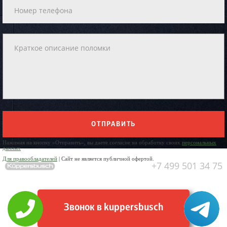
ОТПРАВИТЬ
Нажимая на кнопку «Отправить», вы даете согласие на обработку своих
персональных
данных
Для правообладателей
| Сайт не является публичной офертой.
+7 499 501 34 75
Звонок в kuppersbusch