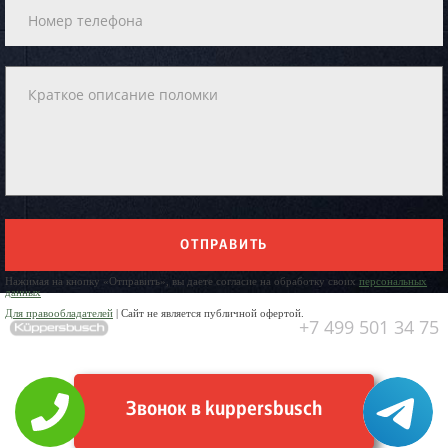
ОТПРАВИТЬ
Нажимая на кнопку «Отправить», вы даете согласие на обработку своих
персональных
данных
Для правообладателей
| Сайт не является публичной офертой.
+7 499 501 34 75
Звонок в kuppersbusch