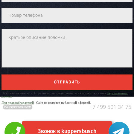
ОТПРАВИТЬ
Нажимая на кнопку «Отправить», вы даете согласие на обработку своих
персональных
данных
Для правообладателей
| Сайт не является публичной офертой.
+7 499 501 34 75
Звонок в kuppersbusch