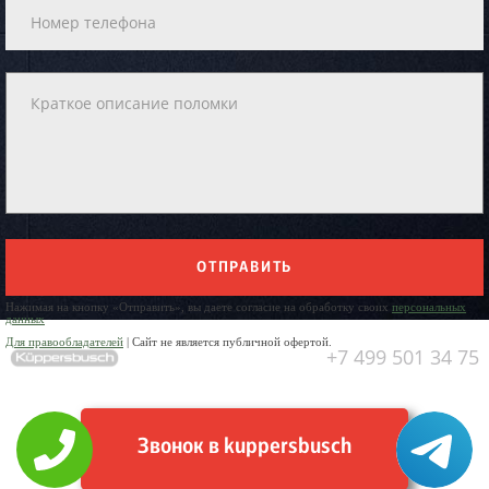
ОТПРАВИТЬ
Нажимая на кнопку «Отправить», вы даете согласие на обработку своих
персональных
данных
Для правообладателей
| Сайт не является публичной офертой.
+7 499 501 34 75
Звонок в kuppersbusch