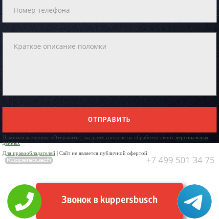
ОТПРАВИТЬ
Нажимая на кнопку «Отправить», вы даете согласие на обработку своих
персональных
данных
Для правообладателей
| Сайт не является публичной офертой.
+7 499 501 34 75
Звонок в kuppersbusch