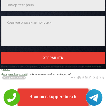
ОТПРАВИТЬ
Нажимая на кнопку «Отправить», вы даете согласие на обработку своих
персональных
данных
Для правообладателей
| Сайт не является публичной офертой.
+7 499 501 34 75
Звонок в kuppersbusch