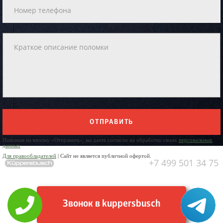
ОТПРАВИТЬ
Нажимая на кнопку «Отправить», вы даете согласие на обработку своих
персональных
данных
Для правообладателей
| Сайт не является публичной офертой.
+7 499 501 34 75
Звонок в kuppersbusch