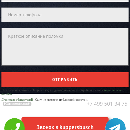
ОТПРАВИТЬ
Нажимая на кнопку «Отправить», вы даете согласие на обработку своих
персональных
данных
Для правообладателей
| Сайт не является публичной офертой.
+7 499 501 34 75
Звонок в kuppersbusch