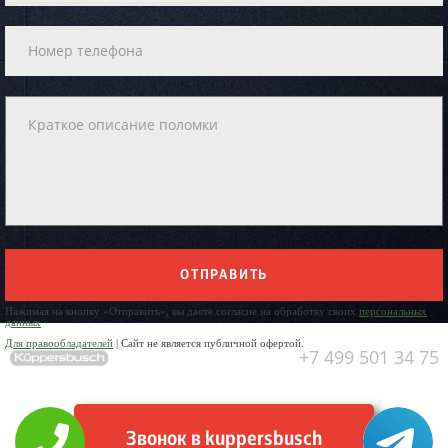
ОТПРАВИТЬ
Нажимая на кнопку «Отправить», вы даете согласие на обработку своих
персональных
данных
Для правообладателей
| Сайт не является публичной офертой.
+7 499 501 34 75
Звонок в kuppersbusch