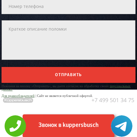
ОТПРАВИТЬ
Нажимая на кнопку «Отправить», вы даете согласие на обработку своих
персональных
данных
Для правообладателей
| Сайт не является публичной офертой.
+7 499 501 34 75
Звонок в kuppersbusch