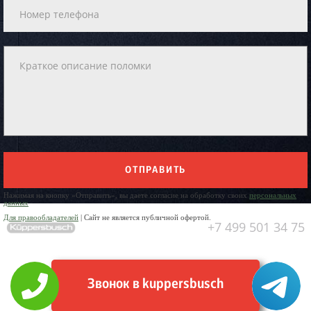
ОТПРАВИТЬ
Нажимая на кнопку «Отправить», вы даете согласие на обработку своих
персональных
данных
Для правообладателей
| Сайт не является публичной офертой.
+7 499 501 34 75
Звонок в kuppersbusch