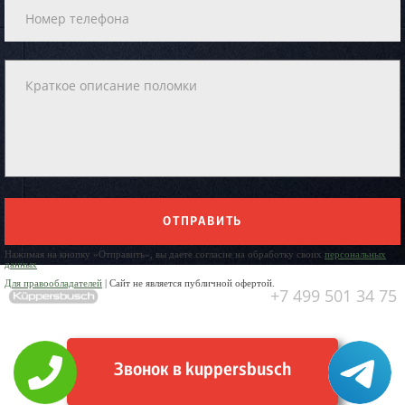
ОТПРАВИТЬ
Нажимая на кнопку «Отправить», вы даете согласие на обработку своих
персональных
данных
Для правообладателей
| Сайт не является публичной офертой.
+7 499 501 34 75
Звонок в kuppersbusch