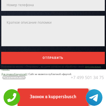
ОТПРАВИТЬ
Нажимая на кнопку «Отправить», вы даете согласие на обработку своих
персональных
данных
Для правообладателей
| Сайт не является публичной офертой.
+7 499 501 34 75
Звонок в kuppersbusch