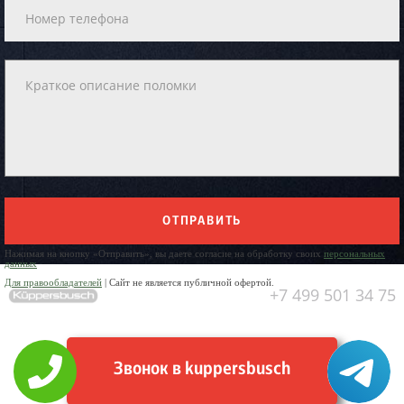
ОТПРАВИТЬ
Нажимая на кнопку «Отправить», вы даете согласие на обработку своих
персональных
данных
Для правообладателей
| Сайт не является публичной офертой.
+7 499 501 34 75
Звонок в kuppersbusch