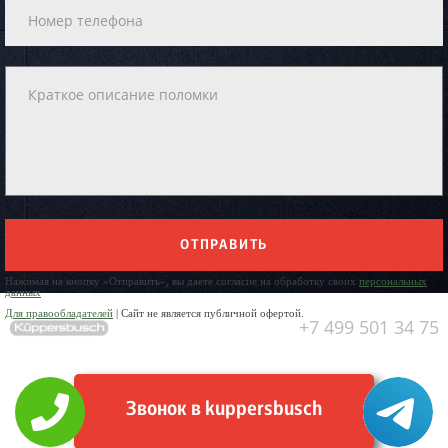
ОТПРАВИТЬ
Нажимая на кнопку «Отправить», вы даете согласие на обработку своих
персональных
данных
Для правообладателей
| Сайт не является публичной офертой.
+7 499 501 34 75
Звонок в kuppersbusch