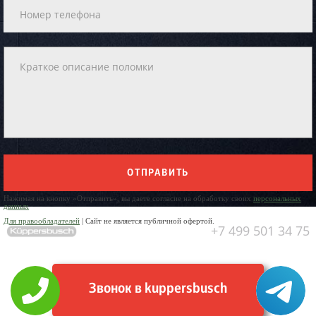
ОТПРАВИТЬ
Нажимая на кнопку «Отправить», вы даете согласие на обработку своих
персональных
данных
Для правообладателей
| Сайт не является публичной офертой.
+7 499 501 34 75
Звонок в kuppersbusch