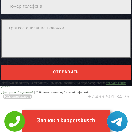
ОТПРАВИТЬ
Нажимая на кнопку «Отправить», вы даете согласие на обработку своих
персональных
данных
Для правообладателей
| Сайт не является публичной офертой.
+7 499 501 34 75
Звонок в kuppersbusch