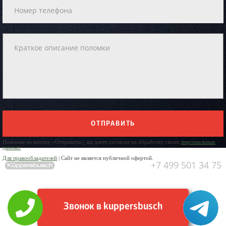
ОТПРАВИТЬ
Нажимая на кнопку «Отправить», вы даете согласие на обработку своих
персональных
данных
Для правообладателей
| Сайт не является публичной офертой.
+7 499 501 34 75
Звонок в kuppersbusch