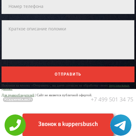
ОТПРАВИТЬ
Нажимая на кнопку «Отправить», вы даете согласие на обработку своих
персональных
данных
Для правообладателей
| Сайт не является публичной офертой.
+7 499 501 34 75
Звонок в kuppersbusch