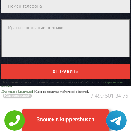
ОТПРАВИТЬ
Нажимая на кнопку «Отправить», вы даете согласие на обработку своих
персональных
данных
Для правообладателей
| Сайт не является публичной офертой.
+7 499 501 34 75
Звонок в kuppersbusch