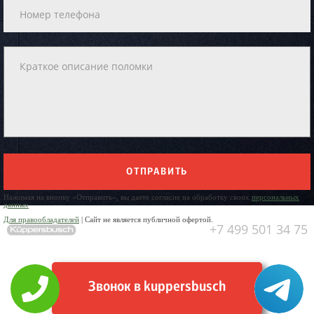
ОТПРАВИТЬ
Нажимая на кнопку «Отправить», вы даете согласие на обработку своих
персональных
данных
Для правообладателей
| Сайт не является публичной офертой.
+7 499 501 34 75
Звонок в kuppersbusch