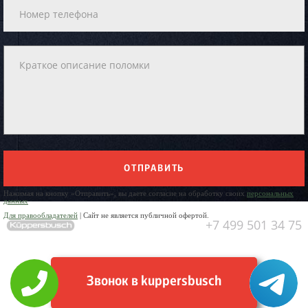
ОТПРАВИТЬ
Нажимая на кнопку «Отправить», вы даете согласие на обработку своих
персональных
данных
Для правообладателей
| Сайт не является публичной офертой.
+7 499 501 34 75
Звонок в kuppersbusch