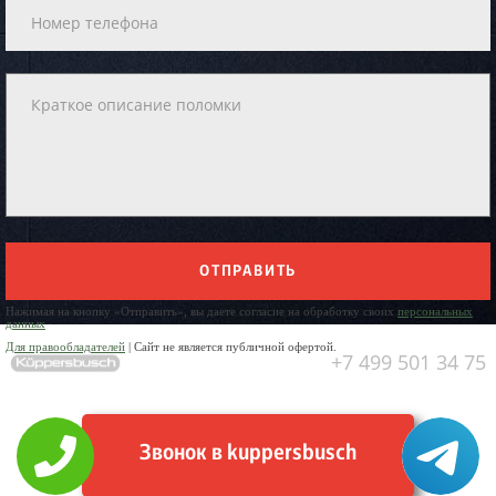
ОТПРАВИТЬ
Нажимая на кнопку «Отправить», вы даете согласие на обработку своих
персональных
данных
Для правообладателей
| Сайт не является публичной офертой.
+7 499 501 34 75
Звонок в kuppersbusch