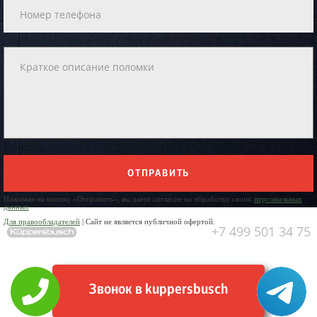
ОТПРАВИТЬ
Нажимая на кнопку «Отправить», вы даете согласие на обработку своих
персональных
данных
Для правообладателей
| Сайт не является публичной офертой.
+7 499 501 34 75
Звонок в kuppersbusch