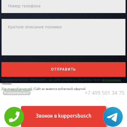
ОТПРАВИТЬ
Нажимая на кнопку «Отправить», вы даете согласие на обработку своих
персональных
данных
Для правообладателей
| Сайт не является публичной офертой.
+7 499 501 34 75
Звонок в kuppersbusch