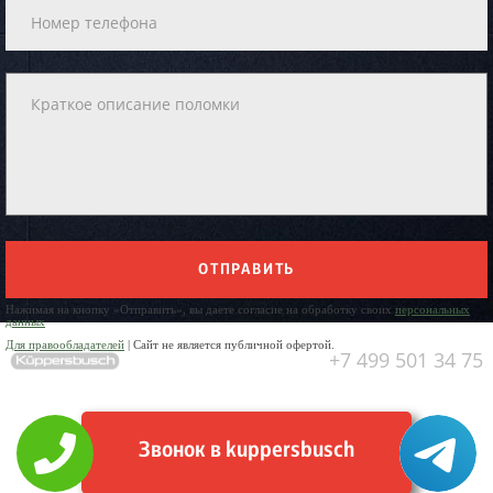
ОТПРАВИТЬ
Нажимая на кнопку «Отправить», вы даете согласие на обработку своих
персональных
данных
Для правообладателей
| Сайт не является публичной офертой.
+7 499 501 34 75
Звонок в kuppersbusch