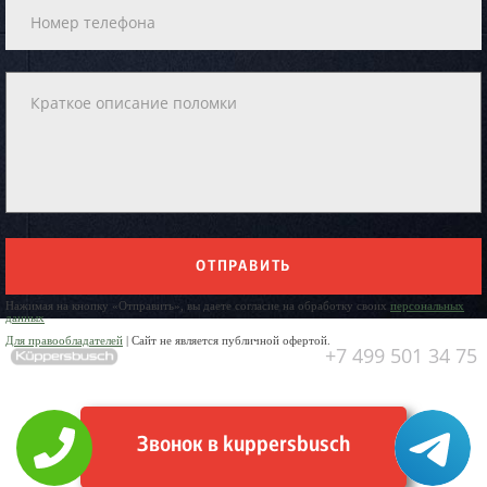
ОТПРАВИТЬ
Нажимая на кнопку «Отправить», вы даете согласие на обработку своих
персональных
данных
Для правообладателей
| Сайт не является публичной офертой.
+7 499 501 34 75
Звонок в kuppersbusch