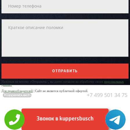
ОТПРАВИТЬ
Нажимая на кнопку «Отправить», вы даете согласие на обработку своих
персональных
данных
Для правообладателей
| Сайт не является публичной офертой.
+7 499 501 34 75
Звонок в kuppersbusch