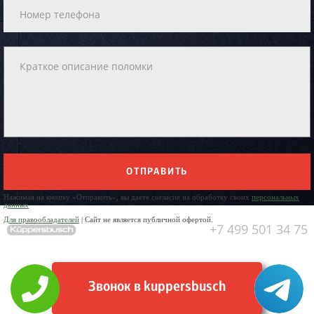
ОТПРАВИТЬ
Нажимая на кнопку «Отправить», вы даете согласие на обработку своих
персональных
данных
Для правообладателей
| Сайт не является публичной офертой.
+7 499 501 34 75
Звонок в kuppersbusch