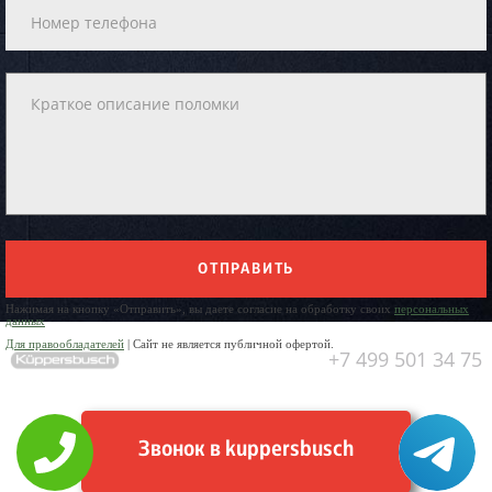
ОТПРАВИТЬ
Нажимая на кнопку «Отправить», вы даете согласие на обработку своих
персональных
данных
Для правообладателей
| Сайт не является публичной офертой.
+7 499 501 34 75
Звонок в kuppersbusch