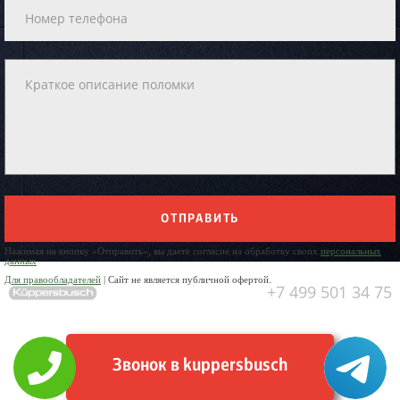
ОТПРАВИТЬ
Нажимая на кнопку «Отправить», вы даете согласие на обработку своих
персональных
данных
Для правообладателей
| Сайт не является публичной офертой.
+7 499 501 34 75
Звонок в kuppersbusch