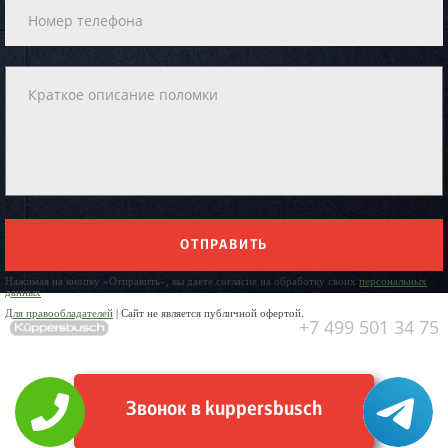
ОТПРАВИТЬ
Нажимая на кнопку «Отправить», вы даете согласие на обработку своих
персональных
данных
Для правообладателей
| Сайт не является публичной офертой.
+7 499 501 34 75
Звонок в kuppersbusch