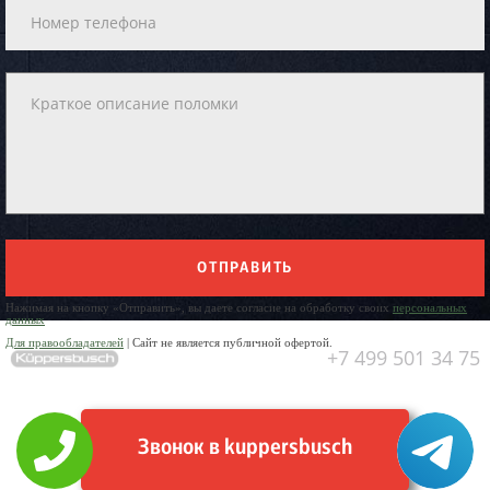
ОТПРАВИТЬ
Нажимая на кнопку «Отправить», вы даете согласие на обработку своих
персональных
данных
Для правообладателей
| Сайт не является публичной офертой.
+7 499 501 34 75
Звонок в kuppersbusch