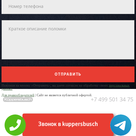
ОТПРАВИТЬ
Нажимая на кнопку «Отправить», вы даете согласие на обработку своих
персональных
данных
Для правообладателей
| Сайт не является публичной офертой.
+7 499 501 34 75
Звонок в kuppersbusch