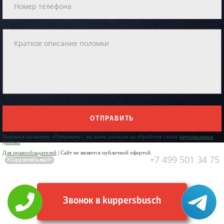
ОТПРАВИТЬ
Нажимая на кнопку «Отправить», вы даете согласие на обработку своих
персональных
данных
Для правообладателей
| Сайт не является публичной офертой.
+7 499 501 34 75
Звонок в kuppersbusch